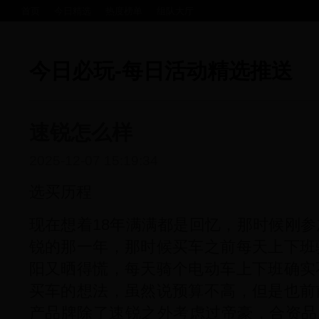
首页
今日精选
热度榜单
组队大厅
今日必玩-每日活动精选推送
速锐怎么样
2025-12-07 15:19:34
选买历程
现在想着18年满满都是回忆，那时候刚
锐的那一年，那时候买车之前每天上下班
阳又晒得慌，每天骑个电动车上下班确实
买车的想法，虽然说预算不高，但是也前
产品牌除了速锐之外考虑过帝豪，合资品牌