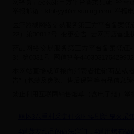
网络食品交易第三方平台备案凭证| 经营证
举报邮箱：kfpt-yy@cnsuning.com| 举报电
医疗器械网络交易服务第三方平台备案凭证
23）第00012号| 变更公告| 云网万店营业
药品网络交易服务第三方平台备案凭证-
3）第0031号| 网信算备440303176429902
本网站直接或间接向消费者推销商品或者
告”（包装及参数、售后保障等商品信息除
禁止利用互联网销售烟草（含电子烟）举报电
崩坏3八重村采集什么时候刷新 鬼火采
4道菠萝甜品的做法窍门，4道用烤箱做