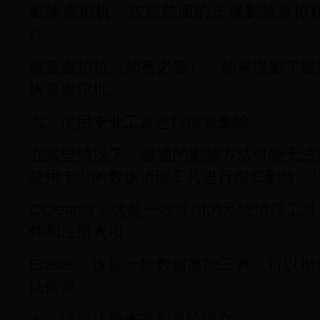
删除虚拟机：按照前面的步骤删除虚拟
件。
恢复虚拟机（如有必要）：如果误删了重
恢复虚拟机。
六、使用专业工具进行彻底删除
在某些情况下，普通的删除方法可能无法
使用专业的数据清理工具进行彻底删除。
CCleaner：这是一款常用的系统清理
件和注册表项。
Eraser：这是一款数据擦除工具，可以
法恢复。
七、清除注册表项和系统缓存