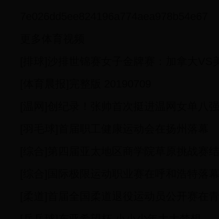
7e026dd5ee824196a774aea978b54e67
更多体育视频
[排球]沙排世锦赛女子金牌赛：加拿大VS
[体育晨报]完整版 20190709
[温网]创纪录！张帅首次挺进温网女单八
[羽毛球]首届职工健康运动会在扬州落幕
[综合]第四届亚太地区商学院草原挑战赛
[综合]国际极限运动职业赛在呼和浩特落
[柔道]首届全国柔道退役运动员公开赛在
[乒乓球]东亚希望杯 小小少年大大梦想