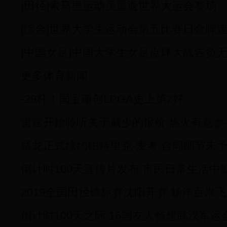
[田径]索马里运动员重返世界大运会赛场
[综合]世界大学生运动会第五比赛日金牌
[中国女足]中国大学生女足点球大战告负
更多体育新闻
-29杆！国宝珊创LPGA史上第2好
雷霆开始聆听关于威少的报价 热火有意参
猛龙正式续约帕特里克-麦考 合同细节未
倒计时100天宣传片发布 市民日常生活中
2019全国田径锦标赛沈阳开赛 杨洋百米
倒计时100天之际 16国友人畅想武汉军运