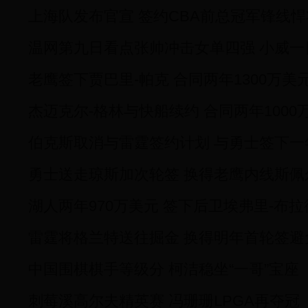
上海队发布官宣 签约CBA前总冠军锋线
温网第九日看点张帅冲击女单四强 小威一
老鹰签下贾巴里-帕克 合同两年1300万美
杰迈克尔-格林与快船续约 合同两年1000
伯克斯取消与雷霆签约计划 与勇士签下一
勇士送走琼斯加次轮签 换得老鹰内线斯佩
湖人两年970万美元 签下后卫埃弗里-布拉
雷霆将格兰特送往掘金 换得明年首轮签避
中国围棋棋手等级分 柯洁稳坐“一哥”宝座
刺莓溪高尔夫精英赛 冯珊珊LPGA再夺冠