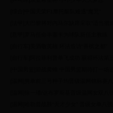
[综合]中国天荣F1摩托艇队难逃“魔咒”
[法甲]大巴黎将对内马尔缺席采取“适当措施
[意甲]罗马任命丰塞卡为球队新任主教练
[自行车]美酒敬英雄 环法造访“香槟之都”
[自行车]阿拉菲利普单飞成功 获得环法第
[中国男篮]迎战黄蜂 中国男篮期待打一场
[温网]男单前三号种子均晋级温网锦标赛
[温网]徐一璠/达布罗斯基晋级温网女双八
[温网]哈勒普战胜“天才少女” 晋级女单八强