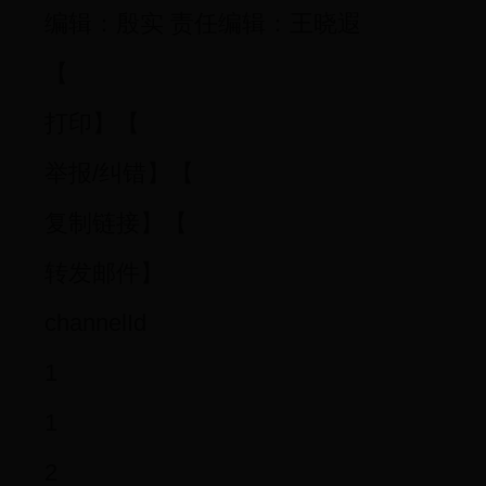
编辑：殷实 责任编辑：王晓遐
【
打印】【
举报/纠错】【
复制链接】【
转发邮件】
channelId
1
1
2