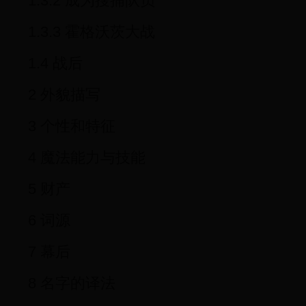
1.3.2 成为搜捕队员
1.3.3 霍格沃茨大战
1.4 战后
2 外貌描写
3 个性和特征
4 魔法能力与技能
5 财产
6 词源
7 幕后
8 名字的译法