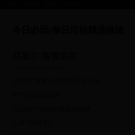
首页
今日精选
热度榜单
组队大厅
今日必玩-每日活动精选推送
芬里尔·格雷伯克
2025-09-27 22:35:33
芬里尔·格雷伯克履历信息出生
早于1945年血统
混血统 (可能)外貌信息物种
人类 (曾经)[1]