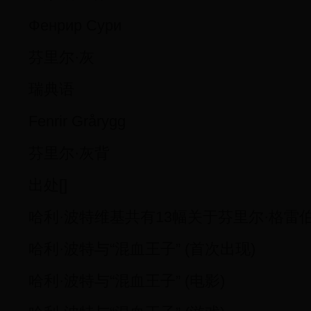
Фенрир Сури
芬里尔·灰
瑞典语
Fenrir Grårygg
芬里尔·灰背
出处[]
哈利·波特维基共有13幅关于芬里尔·格雷
哈利·波特与“混血王子” (首次出现)
哈利·波特与“混血王子” (电影)