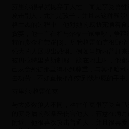
芬里尔很早就抛弃了人性，而是享受兽性
攻击别人，尤其是孩子，并且从这种残暴中获
格兰杰的过程中，他对她的威胁充满着食人
贪婪，他一直在和马尔福一家争吵，争辩
特的赏金和荣耀[3]。尽管格雷伯克很野
强大的人展现出恐惧。例如当斯内普赶来
被贝拉特里克斯制服、跪在地上时，他都
己从食死徒那里得不到尊重，与其把哈利
去功劳，不如直接把他交到伏地魔的手中
芬里尔·格雷伯克。
与大多数狼人不同，格雷伯克很享受自己
的变身后的残暴来伤害他人，有意在满月
附近。他很喜欢攻击普通人，并且很喜爱