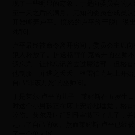
现了一些明显的迹象，于是向委员会的人
至一天之后的满月。无知的委员会成员认
开始嘲弄卢平。愤怒的卢平终于脱口说出
死”[6]。
卢平最终被命令离开房间，委员会主席向
狼人释放了。护送格雷伯克离开的巫师本
遗忘咒，让他忘记曾去过魔法部，但格雷
他制服，并逃之夭夭。格雷伯克马上开始
自己“罪该万死”的巫师[6]。
于是莱尔·卢平的儿子—莱姆斯在五岁生
时这个小男孩正在床上安静地睡觉，格雷
咬伤。莱尔及时赶到卧室救下了儿子，并
赶出了自己的家。然而莱姆斯·卢平已经
了一个狼人[6]。