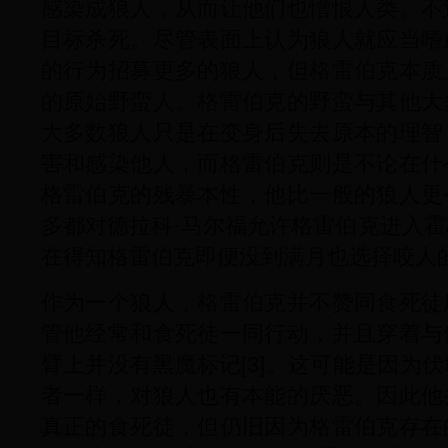
感染成狼人，从而让他们也憎恨人类。不
目标杀死。尽管表面上认为狼人就应当嗜
的行为招募更多的狼人，但格雷伯克本质
的原始野蛮人。格雷伯克的野蛮与其他大
大多数狼人只是在变身后失去原本的理智
害和感染他人，而格雷伯克则是不论在什
格雷伯克的残暴本性，他比一般的狼人更
多都对德拉科·马尔福允许格雷伯克进入
在得知格雷伯克即便没到满月也选择咬人
作为一个狼人，格雷伯克并不赞同食死徒
管他经常和食死徒一同行动，并且穿着与
臂上并没有黑魔标记[3]。这可能是因为
者一样，对狼人也有本能的厌恶。因此他
真正的食死徒，但仍旧因为格雷伯克存在