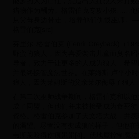
能多的人为己任，想造出大批狼人来打败
猎物作为酬劳。格雷伯克专攻小孩……他
从父母身边带走，培养他们仇恨巫师。—
格雷伯克[src]
芬里尔·格雷伯克 (Fenrir Greyback)
野蛮的狼人，因为喜爱袭击儿童而臭名昭
导者，致力于让更多的人成为狼人，希望
并最终接管魔法世界。在莱姆斯·卢平小
狼人，因为莱姆斯的父亲莱尔侮辱了狼人，
在第二次巫师战争期间，格雷伯克和以他
成了同盟，但他们并未被接受成为食死徒
资格。格雷伯克参加了天文塔大战，并表
的渴望。尽管没有变成狼的样子，但他在
韦斯莱咬得伤痕累累[4]。伏地魔控制魔