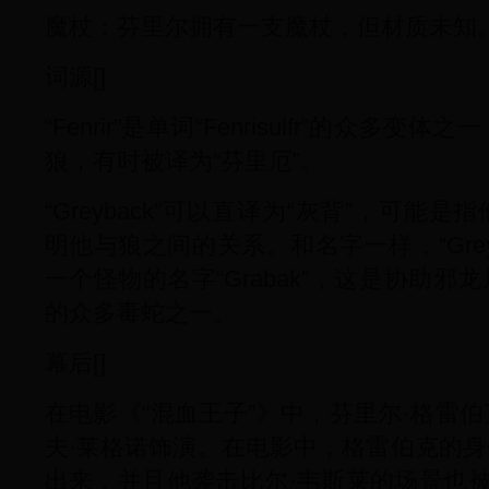
魔杖：芬里尔拥有一支魔杖，但材质未知
词源[]
“Fenrir”是单词“Fenrisulfr”的众
狼，有时被译为“芬里厄”。
“Greyback”可以直译为“灰背”，可
明他与狼之间的关系。和名字一样，“Grey
一个怪物的名字“Grabak”，这是协助
的众多毒蛇之一。
幕后[]
在电影《“混血王子”》中，芬里尔·格雷
夫·莱格诺饰演。在电影中，格雷伯克的
出来，并且他袭击比尔·韦斯莱的场景也被