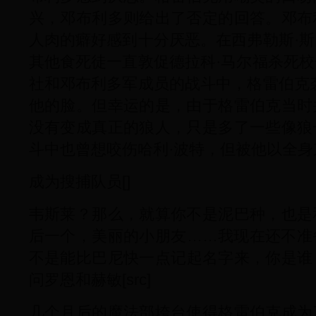
兴，邓布利多则给出了否定的回答。邓布
人肉的癖好感到十分厌恶。在西弗勒斯·
其他食死徒一直敦促德拉科·马尔福杀死
社和邓布利多军成员的战斗中，格雷伯克
他的脸。但幸运的是，由于格雷伯克当时
没有变成真正的狼人，只是多了一些像狼
斗中也曾想咬伤哈利·波特，但被他以全身束缚
成为搜捕队员[]
韦斯莱？那么，就算你不是泥巴种，也是
后一个，美丽的小朋友……我现在还不准
不是能比巴尼快一点记起名字来，你是谁
问罗恩和赫敏[src]
几个月后的魔法部垮台使得格雷伯克成为