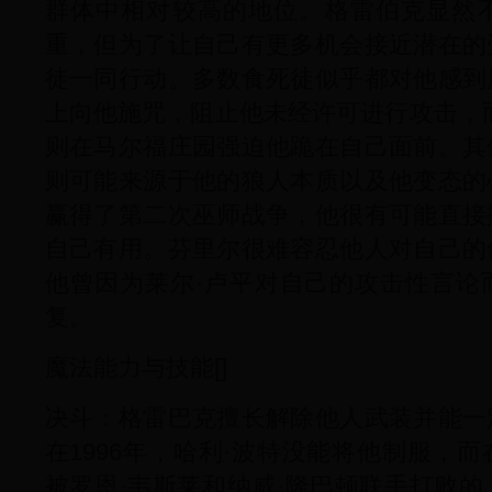
群体中相对较高的地位。格雷伯克显然
重，但为了让自己有更多机会接近潜在的
徒一同行动。多数食死徒似乎都对他感到
上向他施咒，阻止他未经许可进行攻击，
则在马尔福庄园强迫他跪在自己面前。其
则可能来源于他的狼人本质以及他变态的
赢得了第二次巫师战争，他很有可能直接
自己有用。芬里尔很难容忍他人对自己的
他曾因为莱尔·卢平对自己的攻击性言论
复。
魔法能力与技能[]
决斗：格雷巴克擅长解除他人武装并能一
在1996年，哈利·波特没能将他制服，
被罗恩·韦斯莱和纳威·隆巴顿联手打败