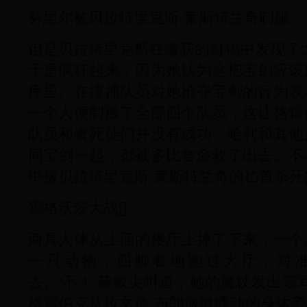
芬里尔被贝拉特里克斯·莱斯特兰奇制服。
但是贝拉特里克斯在缴获的财物中发现了
于是疯狂起来，因为她认为这把宝剑应该
库里。在搜捕队员对她抢夺宝剑的行为表
一个人便制服了全部四个队员，这让格雷
队员和食死徒们并没有成功，哈利和其他
同宝剑一起，都被多比舍命救了出去。不
中被贝拉特里克斯·莱斯特兰奇的匕首杀死[
霍格沃茨大战[]
两具人体从上面的楼厅上掉了下来，一个
一只动物，四脚着地跑过大厅，对
去。‘不！’赫敏尖叫道，她的魔杖发出震
格雷伯克从拉文德·布朗微微悸动的身体