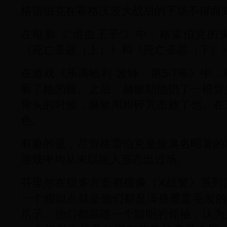
格雷伯克在霍格沃茨大战后的下场不得而
在电影《“混血王子”》中，格雷伯克的
《死亡圣器（上）》和《死亡圣器（下）
在游戏《乐高哈利·波特：第5-7年》中
断了她的腿。之后，赫敏朝他扔了一根骨
骨头的时候，赫敏用粉碎咒击败了他。在
色。
有趣的是，尽管格雷伯克是最臭名昭著的
游戏中均从未以狼人形态出过场。
芬里尔在很多方面都很像《X战警》系列
一个相似点就是他们都是浑身覆盖毛发的
爪子。他们都跟随一个聪明的领袖，认为