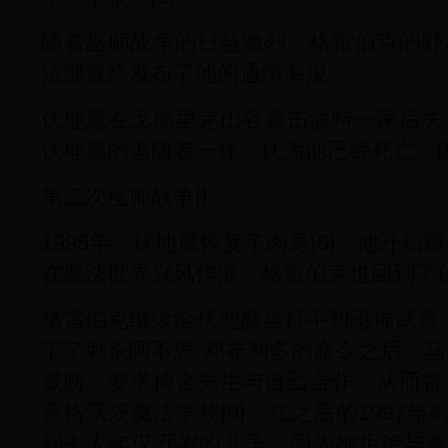
随着巫师战争的日益激烈，格雷伯克的野
法部最终发布了他的通缉海报。
伏地魔在戈德里克山谷袭击波特一家后失
伏地魔的追随者一样，认为他已经死亡，因
第二次巫师战争[]
1995年，伏地魔恢复了肉身[8]。他开
在魔法世界兴风作浪。格雷伯克也回到了伏
格雷伯克继续给伏地魔当打手和恐怖武器
下了刺杀阿不思·邓布利多的命令之后，
威胁，要求博金先生与自己合作，从而将
霍格沃茨魔法学校[9]。在之后的1997
利夫人年仅五岁的儿子，因为她拒绝与食死