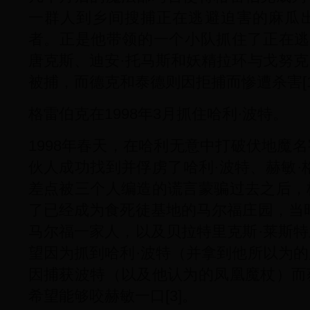
一群人到乡间搜捕正在逃避迫害的麻瓜
者。正是他带领的一个小队抓住了正在逃
唐克斯、迪安·托马斯和妖精拉环与戈努
被捕，而德克和泰德则因拒捕而惨遭杀害[1
格雷伯克在1998年3月抓住哈利·波特。
1998年春天，在哈利无意中打破伏地魔
伙人成功找到并俘虏了哈利·波特、赫敏·
差点被三个人编造的谎言蒙骗过去之后，
了已经成为食死徒基地的马尔福庄园，当
马尔福一家人，以及贝拉特里克斯·莱斯
望因为抓到哈利·波特（并拿到他所以为
因捕获波特（以及他认为的凤凰魔杖）而
希望能够咬赫敏一口[3]。