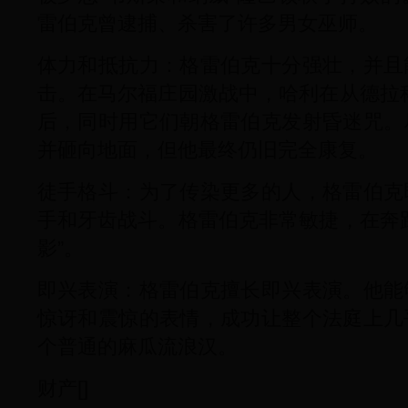
雷伯克曾逮捕、杀害了许多男女巫师。
体力和抵抗力：格雷伯克十分强壮，并且
击。在马尔福庄园激战中，哈利在从德拉
后，同时用它们朝格雷伯克发射昏迷咒。
并砸向地面，但他最终仍旧完全康复。
徒手格斗：为了传染更多的人，格雷伯克
手和牙齿战斗。格雷伯克非常敏捷，在奔
影”。
即兴表演：格雷伯克擅长即兴表演。他能
惊讶和震惊的表情，成功让整个法庭上几
个普通的麻瓜流浪汉。
财产[]