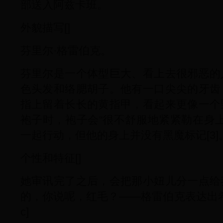
部送入阿兹卡班。
外貌描写[]
芬里尔·格雷伯克。
芬里尔是一个体型巨大、看上去很邪恶的
色头发和络腮胡子。他有一口尖尖的牙齿
指上留着长长的黄指甲，看起来更像一个
袍子时，袍子会“很不舒服地紧紧勒在身上”
一起行动，但他的身上并没有黑魔标记[3]
个性和特征[]
她审讯完了之后，会把那小妞儿分一点给
的，你说呢，红毛？——格雷伯克表达出希望
c]