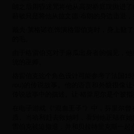
朗之后用昏迷咒将他从高架桥庭院抛进了
赫敏只是将他从拉文德·布朗的身边击退
戴夫·莱格诺在饰演格雷伯克时，身上贴
的毛。
由于格雷伯克对于麻瓜出身者的偏见，他
统的巫师。
格雷伯克这个角色设计可能参考了法国15至17
rou)的传说故事。他的语言和外貌很像让·格里尼
传说故事中的描述。让·格里尼尔是个被
在电子游戏《“混血王子”》中，芬里尔
质。当哈利赶去救她时，看到他正站在她
雷伯克被迫撤退，并和贝拉特里克斯一起