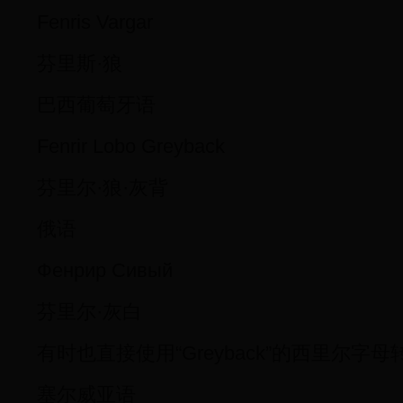
Fenris Vargar
芬里斯·狼
巴西葡萄牙语
Fenrir Lobo Greyback
芬里尔·狼·灰背
俄语
Фенрир Сивый
芬里尔·灰白
有时也直接使用“Greyback”的西里尔字母转写
塞尔威亚语