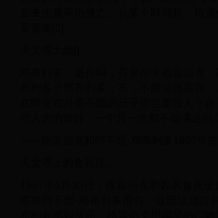
后来伤重不治身亡。从某个时间起，格雷
受害者[2]。
天文塔大战[]
邓布利多：是你吗，芬里尔？格雷伯克：
布利多？邓布利多：不，不能说很高兴…
在即使在月亮不圆的日子你也要咬人？这
吃人肉的癖好，一个月一次都不能满足吗
——格雷伯克和阿不思·邓布利多1997年在天
天文塔上的食死徒。
1997年6月30日，格雷伯克和数名食死
塔将阿不思·邓布利多围住，这既让德拉
布利多感到厌恶。格雷伯克用嘲笑的口吻