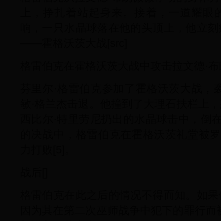
上，挣扎着站起身来。接着，一道耀眼
响，一只水晶球落在他的头顶上，他立刻
——霍格沃茨大战[src]
格雷伯克在霍格沃茨大战中攻击拉文德·布
芬里尔·格雷伯克参加了霍格沃茨大战，
敏·格兰杰击退。他撞到了大理石扶栏上
西比尔·特里劳尼扔出的水晶球击中，倒在地
的决战中，格雷伯克在霍格沃茨礼堂被罗
力打败[5]。
战后[]
格雷伯克在此之后的情况不得而知。如果
因为其在第二次巫师战争中犯下的罪行而