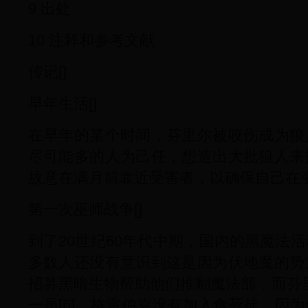
9 出处
10 注释和参考文献
传记[]
早年生活[]
在早年的某个时间，芬里尔被咬伤成为狼
尽可能多的人为己任，想造出大批狼人来
故意在满月前靠近受害者，以确保自己在
第一次巫师战争[]
到了20世纪60年代中期，国内的黑魔法
多数人还没有意识到这是因为伏地魔的势
招募黑暗生物帮助他们推翻魔法部，而芬
一员[6]。格雷伯克没有加入食死徒，因