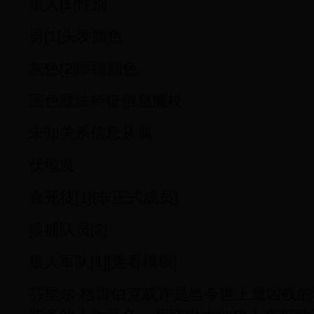
狼人[1]性别
男[1]头发颜色
灰色[2]眼睛颜色
蓝色魔法特征信息魔杖
未知关系信息从属
伏地魔
食死徒[1](非正式成员)
搜捕队员[3]
狼人军队[1][查看模板]
芬里尔·格雷伯克或许是当今世上最凶残