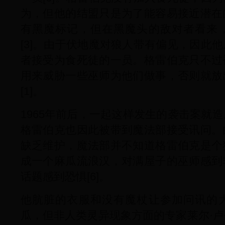
为，但他的结盟只是为了能容易接近潜在
有黑魔标记，但在黑魔头的敌对者看来
[3]。由于伏地魔对狼人带有偏见，因此
者接受为食死徒的一员。格雷伯克只不过
用来威胁一些巫师为他们做事，否则就放
[1]。
1965年前后，一起这样发生的袭击案就
格雷伯克也因此被带到魔法部接受讯问。
缺乏维护，魔法部并不知道格雷伯克是个
成一个麻瓜流浪汉，对满屋子的巫师感到
话题感到恐惧[6]。
他肮脏的衣服和没有魔杖让参加问讯的
瓜，但非人类灵异现象方面的专家莱尔·