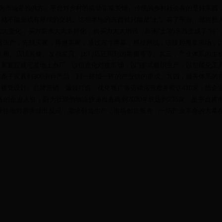
成为市场里的供方。平台对乡村的撬动非常关键。传统的乡村社会有的是好东西
就不能形成有规模的交易。这些本地的东西就只能是“土”。有了平台，就将熟
大变化，买方需求大大多样化，购买力大大增强，原来“土”的东西变成了“特”
后生产，先找买家，再做卖家，通过方寸屏幕，根根网线，连接起海量市场，
注册、店铺装修、发布宝贝、比门店还周到的客服等等。其三，产业体系的生
家庭院或宅基地上办厂，以信息化对接市场，以“链”式组织生产，以智能化工
条子家具到300余种产品，到一环扣一环的产业链的形成。其四，服务体系的
视觉设计、品牌营销、爆款打造、优化推广等店铺运营服务商达410家，给企
的企业入驻，蔚为壮观的物流快递服务商到2020年底达到235家。是平台将
理性地对需求做出反应，需求创造生产，市场创造服务，一场产业革命的大幕