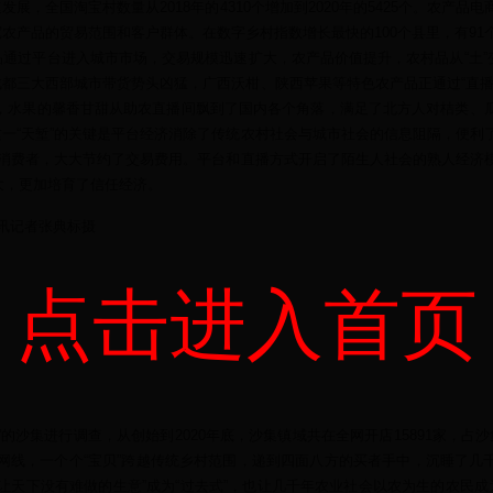
全国淘宝村数量从2018年的4310个增加到2020年的5425个。农产品电
农产品的贸易范围和客户群体。在数字乡村指数增长最快的100个县里，有91
过平台进入城市市场，交易规模迅速扩大，农产品价值提升，农村品从“土”变“特
都三大西部城市带货势头凶猛，广西沃柑、陕西苹果等特色农产品正通过“直播
子，水果的馨香甘甜从助农直播间飘到了国内各个角落，满足了北方人对桔类、
一“天堑”的关键是平台经济消除了传统农村社会与城市社会的信息阻隔，便利
给消费者，大大节约了交易费用。平台和直播方式开启了陌生人社会的熟人经济
扩大，更加培育了信任经济。
讯记者张典标摄
点击进入首页
沙集进行调查，从创始到2020年底，沙集镇域共在全网开店15891家，占沙
上网线，一个个“宝贝”跨越传统乡村范围，递到四面八方的买者手中，沉睡了几
天下没有难做的生意”成为“过去式”，也让几千年农业社会以农为生的农民成为