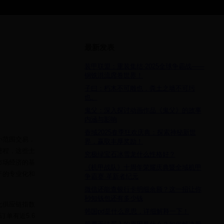
最新发表
装甲联盟：重装集结·2025全球争霸战——
钢铁洪流席卷世界！
子曰：朽木不可雕也，粪土之墙不可圬
也。
鬼父：深入探讨动画作品《鬼父》的故事
内涵与影响
香域2025春季狂欢庆典：探索神秘新世
小范围交易，
界，赢取丰厚奖励！
进程，这些土
究极绿宝石冰雪龙什么性格好？
市场经济的基
《机甲战队》十周年荣耀庆典暨全域机甲
产的专业化和
争霸赛·革新者纪元
微信还能查银行卡明细余额？这一招让你
秒知钱包还有多少钱
化供应链指数
韩国pd是什么意思，详细解释一下！
订单有近5.6