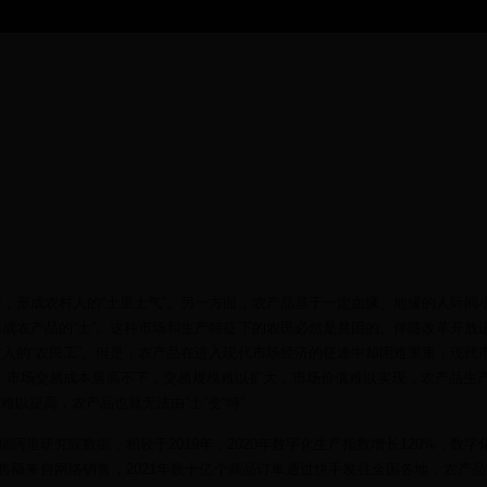
，形成农村人的“土里土气”。另一方面，农产品基于一定血缘、地缘的人际间
成农产品的“土”。这种市场和生产特征下的农民必然是贫困的。伴随改革开放
入的“农民工”。但是，农产品在进入现代市场经济的征途中却困难重重，现代
，市场交易成本居高不下，交易规模难以扩大，市场价值难以实现，农产品生
以提高，农产品也就无法由“土”变“特”。
阿里研究院数据，相较于2019年，2020年数字化生产指数增长120%，数字
产品零售额来自网络销售，2021年数十亿个商品订单通过快手发往全国各地，农产品