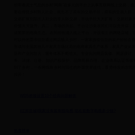
些带着泥土气息的乡村“网商”在多元的平台上从事互联网线上交易，
要在传统乡村熟人社会，就出不了原有的交易半径，原有的交易人群，
交易扩展到陌生人社会的非人际交易，市场半径大大扩展，交易对象大
价值大大提升。其二，市场的兴起。平台让沙集农民们可以先开店，
成繁荣的电商生态。农民纷纷涌入线上平台，开设有主的网络店铺，
村以外的需求信息通过网店输入乡村，一家家拥有信息的农户纷纷在自
形成与全国其他几个家具市场比肩的电商家具生产体系，家具产业从木
店和产业的壮大，服务体系不断壮大。专业化的网店装修、网店设计、
务、法律、注册、知识产权保护、品牌商标办理、企业体系认证等服务
到了乡村，一条网线将乡村与陌生的外面世界连结，蓄势待发的农民
拉开！
WDS桥接设置10个经典问题解答
(江苏盐城)我家没有装有线电视,现在装数字电视多少钱?
热度榜单