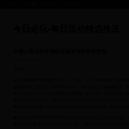
首页
今日精选
热度榜单
组队大厅
今日必玩-每日活动精选推送
中国人民大学中国经济改革与发展研究院
2025-11-15 15:24:19
关键字：
乡土中国的基本特征是熟人社会。一方面，乡下人流动性低，信息闭塞
市场规模小，价值低，传导到生产过程，农产品的生产规模必然小，形
里土气的乡下人冲出传统血缘和地缘范围，离土出村，变成挣取非农收
本特征是陌生人交易，传统地域性农产品难以在陌生人社会取得信任
规模化也难以实现，农业经济的生产和经营组织难以变革，农产品价值难
数字经济的发展有望打通农产品从熟人社会进入陌生人社会的“天堑”。据
增长5.7%，数字化营销指数增长12.3%。2020年超过10%的农