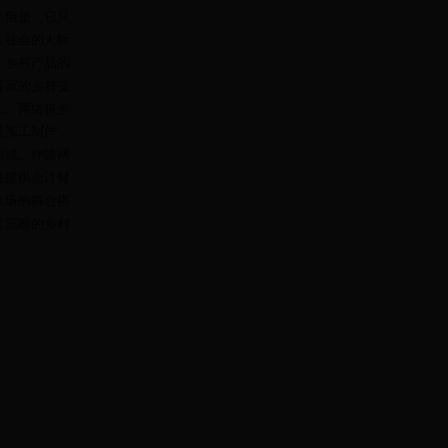
，但是，它只
人社会的人际
，乡村产品的
沉寂的乡村变
长。网络将乡
具加工制作，
形成。伴随网
业提供会计财
市场的舞台搭
在沉睡的乡村