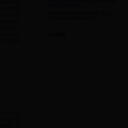
股票无法买入的原因是什么？如何解决股
商尤其是直播
票买不进去的问题？
个来自西部地
2025年世俱杯32强名单和分组一览，皇
”。2022
马、国米、曼城等豪门在列！
带货”形式走
瓜类、榴莲等
友情链接
了远在天边的
模式，买家靠
集农户总数8
千年的乡土文
“网商”，这