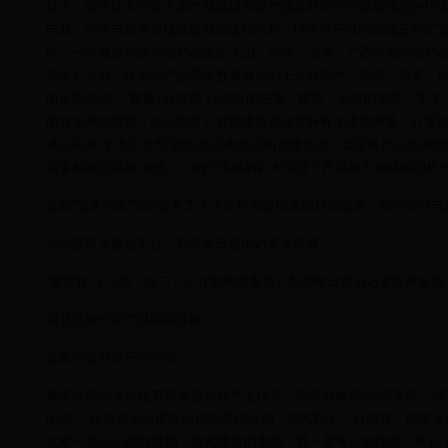
亿个。数字技术促进了农产品流通和农产品互联网平台等新业态的快速发展，
电商、内容电商等新模式新业态蓬勃兴起，快手等平台的出现正在扩宽
区。一些偏远地区的农产品走出大山，新疆、云南、广西等地的农产品通
年前八个月，快手农产品带货数量最高的十个城市中，南宁、西安、成
向全国各地。“直播+短视频”让南方的芒果、榴莲，北方的苹果、李
南方水果的偏爱，以及南方人对桃李杏等北方特有水果的钟爱。打通这
潜在买者与“土里土气”的实在卖者之间的直接交流，卖家将产品提供
质量和诚信赢得“老铁”，“老铁”规模的扩大促进了产品和市场规模的
徐闻“菠萝的海”里的菠萝工人正在打包装框采摘好的菠萝。新华每日电
徐闻菠萝大数据平台。新华每日电讯记者吴涛摄
“菠萝妹”王小颖（左二）正在和果农直播。新华每日电讯记者张典标摄
湖北恩施州农产品电商直播
某数字农业云平台界面
数字经济的发展也有望促进乡村产业转型。笔者对被誉为“淘宝第一镇”的
0.6%。政府和企业搭建起信息基础设施，农民配上一台电脑，连接
化被一根小小的线撼动？追究背后的奥秘，其一是平台的作用。平台“让