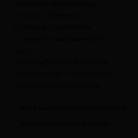
1. 独特的剧情设计，带你深入龙神世界的起源。
2. 多样化的玩法，满足不同玩家的需求。
3. 丰富的奖励体系，助力玩家快速提升实力。
4. 公平的抽奖机制，让每位玩家都有机会赢取大奖。
注意事项：
1. 活动期间请合理安排游戏时间，避免影响正常生活。
2. 请勿使用外挂或违规软件，一经发现将取消活动资格。
3. 活动最终解释权归《龙神之光》运营团队所有。
极品双修·仙缘盛会——2025三界双修大典暨全服巅峰争霸赛
军阀大陆2025春季争霸赛：群雄逐鹿，谁主沉浮？