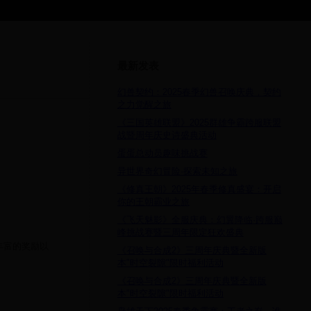
最新发表
幻兽契约：2025春季幻兽召唤庆典，契约
之力觉醒之旅
《三国英雄联盟》2025群雄争霸跨服联盟
战暨周年庆史诗盛典活动
蛋蛋总动员趣味挑战赛
异世界奇幻冒险·探索未知之旅
《修真王朝》2025年春季修真盛宴：开启
你的王朝霸业之旅
《飞天魅影》全服庆典：幻翼降临·跨服巅
峰挑战赛暨三周年限定狂欢盛典
丰富的奖励以
《召唤与合成2》三周年庆典暨全新版
本"时空裂隙"限时福利活动
《召唤与合成2》三周年庆典暨全新版
本"时空裂隙"限时福利活动