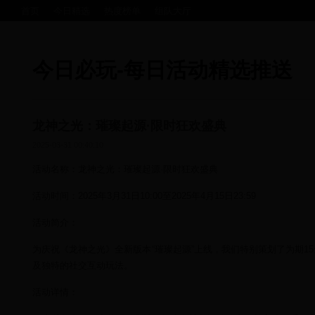
首页
今日精选
热度榜单
组队大厅
今日必玩-每日活动精选推送
龙神之光：璀璨起源·限时狂欢盛典
2025-03-31 00:40:10
活动名称：龙神之光：璀璨起源·限时狂欢盛典
活动时间：2025年3月31日10:00至2025年4月15日23:59
活动简介：
为庆祝《龙神之光》全新版本“璀璨起源”上线，我们特别策划了为期1
及独特的社交互动玩法。
活动详情：