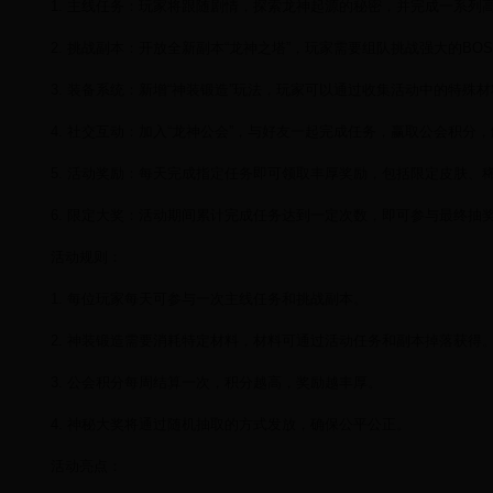
1. 主线任务：玩家将跟随剧情，探索龙神起源的秘密，并完成一系列
2. 挑战副本：开放全新副本“龙神之塔”，玩家需要组队挑战强大的BO
3. 装备系统：新增“神装锻造”玩法，玩家可以通过收集活动中的特殊
4. 社交互动：加入“龙神公会”，与好友一起完成任务，赢取公会积分
5. 活动奖励：每天完成指定任务即可领取丰厚奖励，包括限定皮肤、
6. 限定大奖：活动期间累计完成任务达到一定次数，即可参与最终抽奖
活动规则：
1. 每位玩家每天可参与一次主线任务和挑战副本。
2. 神装锻造需要消耗特定材料，材料可通过活动任务和副本掉落获得
3. 公会积分每周结算一次，积分越高，奖励越丰厚。
4. 神秘大奖将通过随机抽取的方式发放，确保公平公正。
活动亮点：