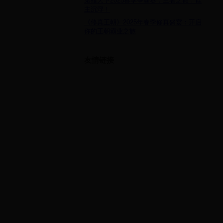
枭雄天下2025春季争霸赛：王者之巅，谁
主沉浮！
《修真王朝》2025年春季修真盛宴：开启
你的王朝霸业之旅
友情链接