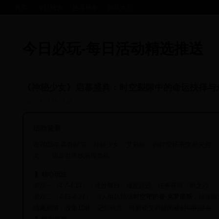
首页
今日精选
热度榜单
组队大厅
今日必玩-每日活动精选推送
《神秘少女》启幕盛典：时空裂隙中的命运抉择与
2025-04-07 14:17:15
活动背景
在2025年暮春时节，神秘少女「艾莉娅」的时空怀表突然失控
文」，阻止世界线崩塌危机。
▍ 核心玩法
阶段一（4.7-4.14）：
通过每日「维度跃迁」任务获取「时之沙」
阶段二（4.15-4.21）：
3人组队挑战
时空守护者·克罗诺斯
，掉落限
隐藏剧情：收集10枚「记忆碎片」可解锁艾莉娅的
被封印的过去