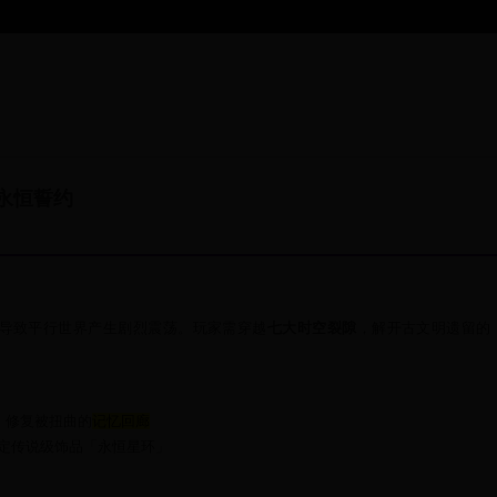
永恒誓约
，导致平行世界产生剧烈震荡。玩家需穿越
七大时空裂隙
，解开古文明遗留的
，修复被扭曲的
记忆回廊
定传说级饰品「永恒星环」