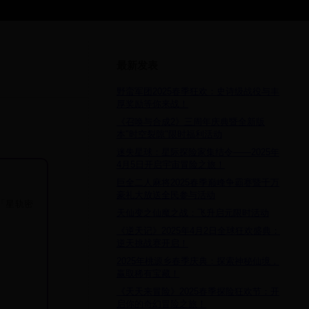
最新发表
野蛮军团2025春季狂欢：史诗级战役与丰
厚奖励等你来战！
《召唤与合成2》三周年庆典暨全新版
本"时空裂隙"限时福利活动
迷失星球：星际探险家集结令——2025年
4月5日开启宇宙冒险之旅！
巨全二人麻将2025春季巅峰争霸赛暨千万
豪礼大放送全民参与活动
「星轨密
天仙变之仙魔之战：飞升启元限时活动
《逆天记》2025年4月2日全球狂欢盛典：
逆天挑战赛开启！
2025年桃源乡春季庆典：探索神秘仙境，
赢取稀有宝藏！
《天天来冒险》2025春季探险狂欢节：开
启你的奇幻冒险之旅！