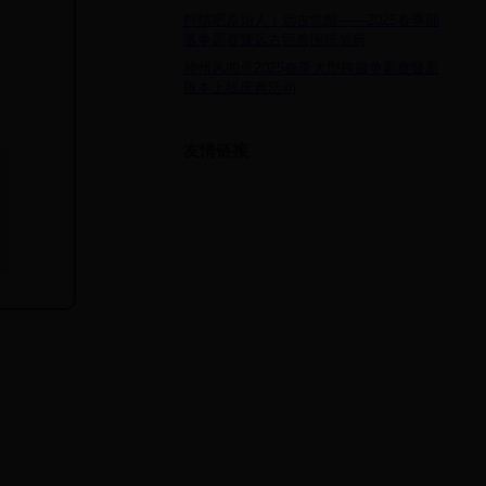
狩猎吧原始人：远古觉醒——2025春季部
落争霸赛暨远古巨兽围猎盛典
神州风闻录2025春季大型跨服争霸赛暨新
版本上线庆典活动
友情链接