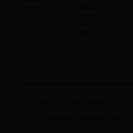
▍ 限定奖励
累计积分
奖励内容
500
动态头像框「星海漫游者」
1500
限定皮肤「艾莉娅·时之溯行者
3000
全服专属称号「裂隙修补大师
※ 特别提醒：活动期间每晚20:00-22:00开启「时空共
※ 剧情分支选择将影响最终结局CG的解锁，请谨慎做出
我的侠客：2025年4月7日江湖争霸赛暨侠客荣耀盛典
天谕：2025年春季冒险者集结令——探索神秘海域，赢取丰厚奖励